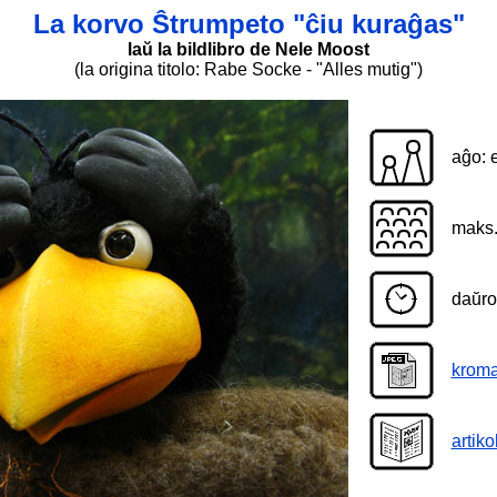
La korvo Ŝtrumpeto "ĉiu kuraĝas"
laŭ la bildlibro de Nele Moost
(la origina titolo: Rabe Socke - "Alles mutig")
aĝo: 
maks.
daŭro
kroma
artik