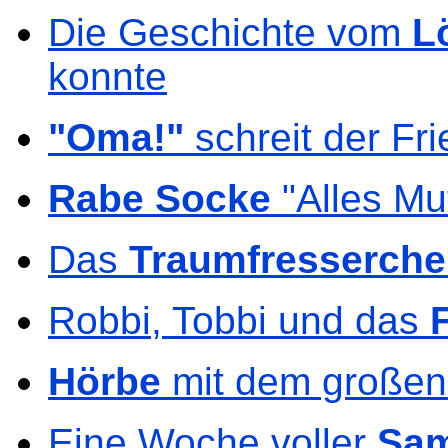
Die Geschichte vom
L
konnte
"Oma!"
schreit der Fri
Rabe Socke
"Alles Mu
Das
Traumfresserch
Robbi, Tobbi und das
Hörbe
mit dem großen
Eine Woche voller
Sa